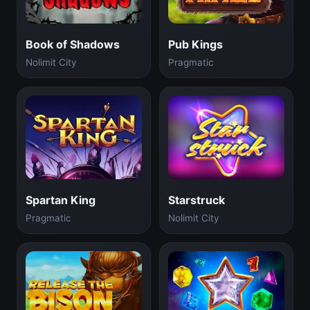
Book of Shadows
Pub Kings
Nolimit City
Pragmatic
Spartan King
Starstruck
Pragmatic
Nolimit City