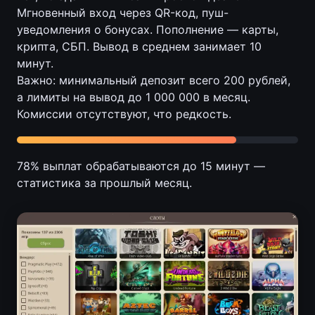
Мгновенный вход через QR-код, пуш-
уведомления о бонусах. Пополнение — карты,
крипта, СБП. Вывод в среднем занимает 10
минут.
Важно: минимальный депозит всего 200 рублей,
а лимиты на вывод до 1 000 000 в месяц.
Комиссии отсутствуют, что редкость.
78% выплат обрабатываются до 15 минут —
статистика за прошлый месяц.