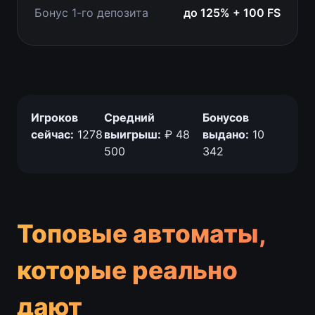
Бонус 1-го депозита
до 125% + 100 FS
Игроков
Средний
Бонусов
сейчас:
1278
выигрыш:
₽ 48
выдано:
10
500
342
Топовые автоматы,
которые реально
дают