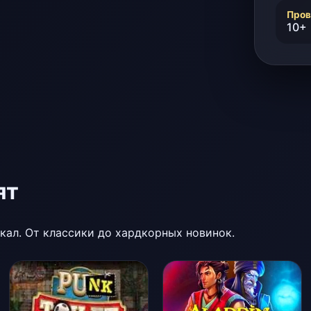
Про
10+
ят
кал. От классики до хардкорных новинок.