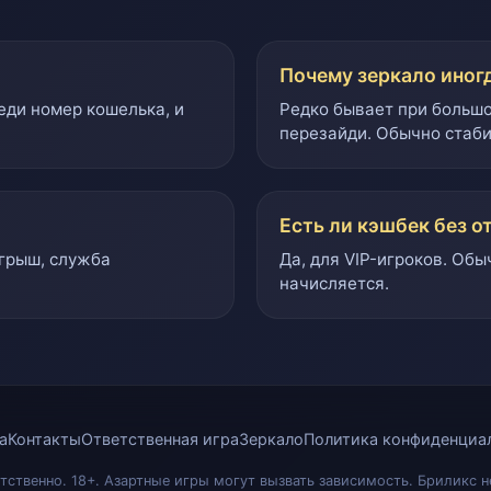
Почему зеркало иног
веди номер кошелька, и
Редко бывает при большо
перезайди. Обычно стаби
Есть ли кэшбек без 
игрыш, служба
Да, для VIP-игроков. Об
начисляется.
а
Контакты
Ответственная игра
Зеркало
Политика конфиденциа
тственно. 18+. Азартные игры могут вызвать зависимость. Бриликс 