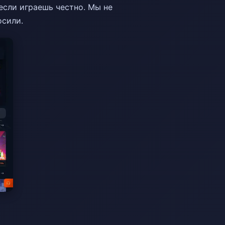
 если играешь честно. Мы не
осили.