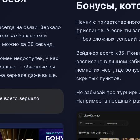
Бонусы, кот
Начни с приветственного
сегда на связи. Зеркало
фриспинов. А если ты за
 тем же балансом и
— без сложных условий 
о можно за 30 секунд.
Вейджер всего x35. Пони
омен недоступен, у нас
расписано в личном каби
туально — обновляется
немногих мест, где бону
 на зеркале даже выше.
скрытых пунктов.
Не забывай про турниры
е всего зеркало
Например, в прошлый раз