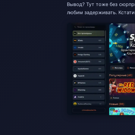
Вывод? Тут тоже без сюрпри
любим задерживать. Кстати,