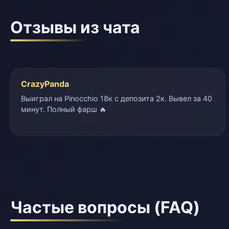
Отзывы из чата
CrazyPanda
Выиграл на Pinocchio 18к с депозита 2к. Вывел за 40
минут. Полный фарш 🔥
Частые вопросы (FAQ)