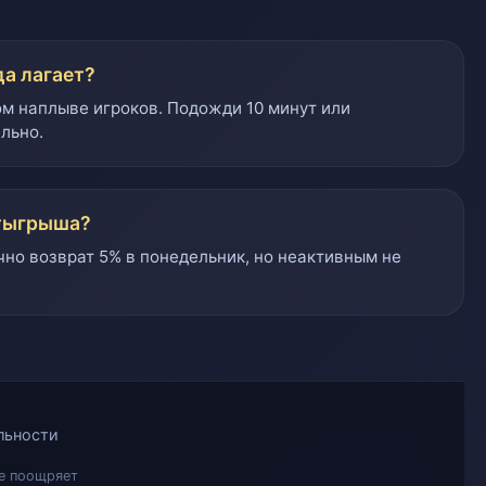
да лагает?
м наплыве игроков. Подожди 10 минут или
льно.
отыгрыша?
ычно возврат 5% в понедельник, но неактивным не
льности
не поощряет