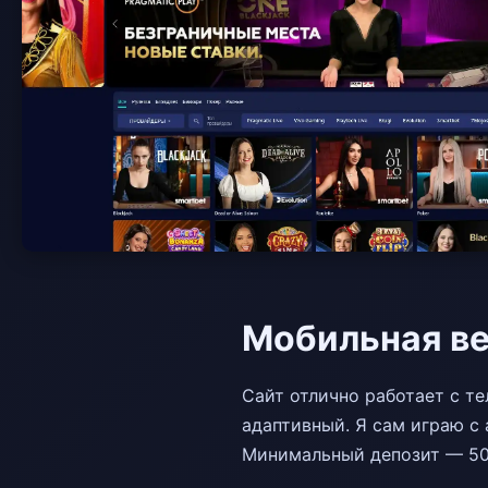
Мобильная ве
Сайт отлично работает с те
адаптивный. Я сам играю с 
Минимальный депозит — 500