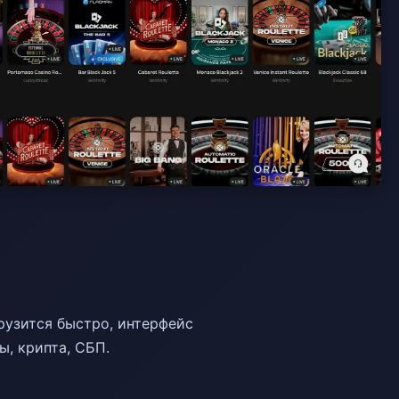
грузится быстро, интерфейс
ы, крипта, СБП.