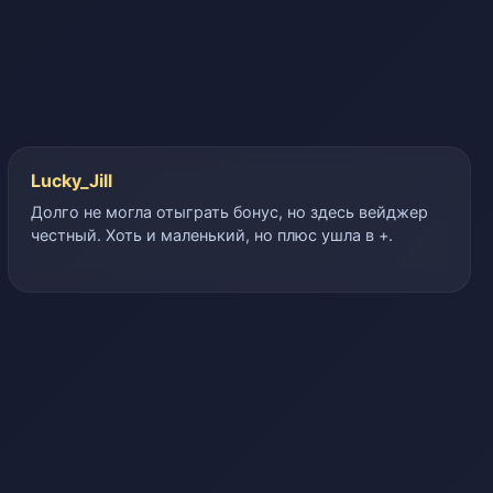
Lucky_Jill
Долго не могла отыграть бонус, но здесь вейджер
честный. Хоть и маленький, но плюс ушла в +.